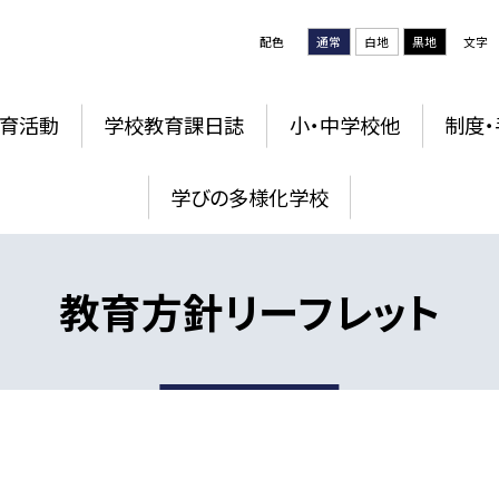
配色
通常
白地
黒地
文字
育活動
学校教育課日誌
小・中学校他
制度・
学びの多様化学校
教育方針リーフレット