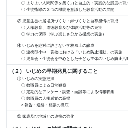
〇 よりよい人間関係を築く力と自主的・実践的な態度の育
〇 生徒指導の３つの機能を意識した教育活動の展開
③ 児童生徒の居場所づくり
・絆づくりと自尊感情の育成
〇 人権教育、道徳教育及び体験活動等の充実
〇 学力の保障（学ぶ楽しさ分かる授業の実施）
④ いじめを絶対に許さない学校風土の醸成
〇 連携型小中一貫校における「いじめ防止活動」の実施
〇 児童会・生徒会を中心とした子ども主体のいじめ防止活
（２） いじめの早期発見に関すること
① いじめの実態把握
〇 教職員による日常観察
〇 定期的なアンケート調査・面談等による情報収集
〇 教職員の人権感覚の高揚
○ 報告・連絡・相談の徹底
② 家庭及び地域との連携の強化