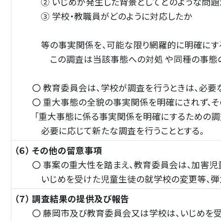
② いじめが発生した背景としてどのような問題
③ 学校・教職員がどのように対応したか
等の事実関係を、可能な限り網羅的に明確にする
この調査は当該事態への対処 や同種の事態の再
〇 教育委員会は、学校が調査を行うときは、必要
〇 重大事態の全貌の事実関係を明確にされず、その
「
重大事態に係る事実関係を明確にするための調査
必要に応じて新たな調査を行うこととする。
（６） その他の留意事項
〇 事案の重大性を踏まえ、教育委員会は、加害児童
いじめを受けた児童生徒の就学校の変更等、
弾
（７） 調査結果の提供及び報告
〇 藤岡市及び教育委員会又は学校は、いじめを受