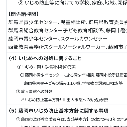
② いじめ防止等に向けての学校、家庭、地域、関
【関係諸機関】
群馬県青少年センター、児童相談所、群馬県教育委員
群馬県総合教育センター子ども教育相談係、
藤岡市警
藤岡市青少年センター、スクールカウンセラー
西部教育事務所スクールソーシャルワーカー、藤岡市
（４） いじめへの対処に関すること
① いじめに関する相談体制の充実
〇 藤岡市青少年センターによる青少年相談、藤岡市役所健康福祉部
藤岡警察署子どもの悩み１１０番、学校教育課窓口相談 等
② 重大事態への対処
※ いじめ防止基本方針「Ⅲ 重大事態への対処」参照
（５） 藤岡市いじめ防止基本方針に関する事項
① 藤岡市及び教育委員会は、当該基本方針の改定から３年の経過