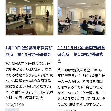
１１月１５日（金）藤岡市教育
1月10日（金）藤岡市教育研
研究所 第１０回定例研修
究所 第１３回定例研修会
会
第１３回の定例研修会では、研
究所長から、「いよいよ研究をま
第１０回の定例研修会では、萩
とめる時期となりました。誰が読
原研究所長から、「ぜひ児童生徒
んでも理解できるような研究論
一人一人がじっくり考える時間
文になるよう頑張ってください」
を確保するために、発言の仕方
という話がありました。 その後は
などしっかりとした学習のルール
各班で来週の草案検討会...
を児童生徒と共有してほしい。そ
の上で、生徒の考えや学びが...
2025/01/15
2024/11/18