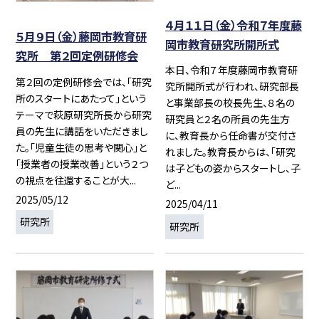
４月１１日（金）令和７年度藤
５月９日（金）藤岡市教育研
岡市教育研究所開所式
究所 第２回定例研修会
本日、令和７年度藤岡市教育研
第２回の定例研修会では、「研究
究所開所式が行われ、研究部長
所のスタートにあたって」という
と事業部長の校長先生、８名の
テーマで萩原研究所長から研究
研究員と２名の所員の先生方
員の先生に講話をいただきまし
に、教育長から任命書が交付さ
た。「児童生徒の思考や関心」と
れました。教育長からは、「研究
「授業者の授業改善」という２つ
は子どもの姿からスタートし、子
の視点を往還することが大...
ど...
2025/05/12
2025/04/11
研究所
研究所