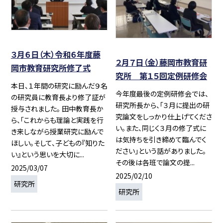
３月６日（木）令和６年度藤
２月７日（金）藤岡市教育研
岡市教育研究所修了式
究所 第１５回定例研修会
本日、１年間の研究に励んだ９名
今年度最後の定例研修会では、
の研究員に教育長より修了証が
研究所長から、「３月に提出の研
授与されました。 田中教育長か
究論文をしっかり仕上げてくださ
ら、「これからも理論と実践を行
い。また、同じく３月の修了式に
き来しながら授業研究に励んで
は気持ちを引き締めて臨んでく
ほしい。そして、子どもの『知りた
ださい」という話がありました。
い』という思いを大切に...
その後は各班で論文の提...
2025/03/07
2025/02/10
研究所
研究所