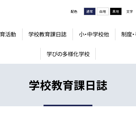
配色
通常
白地
黒地
文字
育活動
学校教育課日誌
小・中学校他
制度・
学びの多様化学校
学校教育課日誌