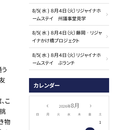
8/5( 水 ) ８月４日（火）リジャイナホ
ームステイ 州議事堂見学
8/5( 水 ) ８月４日（火）藤岡‐リジャ
イナかけ橋プロジェクト
8/5( 水 ) ８月４日（火）リジャイナホ
ームステイ ぶランチ
通う
友
カレンダー
、こ
8月
2026年
に挑
日
月
火
水
木
金
土
き物
1