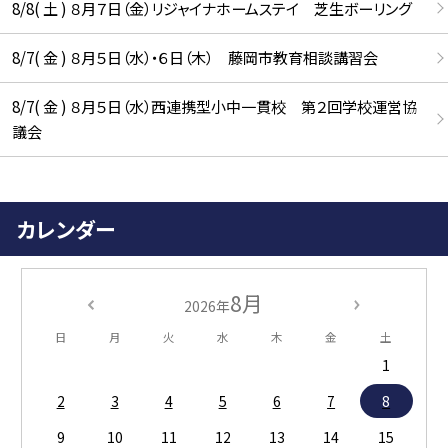
8/8( 土 ) ８月７日（金）リジャイナホームステイ 芝生ボーリング
8/7( 金 ) ８月５日（水）・６日（木） 藤岡市教育相談講習会
8/7( 金 ) ８月５日（水）西連携型小中一貫校 第２回学校運営協
議会
カレンダー
8月
2026年
日
月
火
水
木
金
土
1
2
3
4
5
6
7
8
9
10
11
12
13
14
15