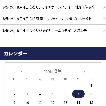
8/5( 水 ) ８月４日（火）リジャイナホームステイ 州議事堂見学
8/5( 水 ) ８月４日（火）藤岡‐リジャイナかけ橋プロジェクト
8/5( 水 ) ８月４日（火）リジャイナホームステイ ぶランチ
カレンダー
8月
2026年
日
月
火
水
木
金
土
1
2
3
4
5
6
7
8
9
10
11
12
13
14
15