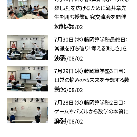
楽しさ」を広げるために――滝井章先
生を囲む授業研究交流会を開催
しました！
2026/08/02
7月30日（木）藤岡算学塾最終日：
常識を打ち破り「考える楽しさ」を
体感！
2026/08/02
7月29日（水）藤岡算学塾3日目：
日常の悩みから未来を予想する数
学へ！
2026/08/02
7月28日（火）藤岡算学塾2日目：
ゲームやパズルから数学の本質に
迫る！
2026/08/02