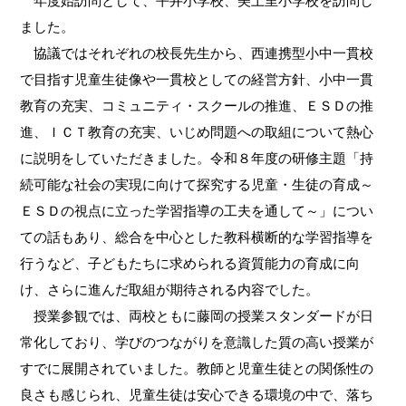
年度始訪問として、平井小学校、美土里小学校を訪問し
ました。
協議ではそれぞれの校長先生から、西連携型小中一貫校
で目指す児童生徒像や一貫校としての経営方針、小中一貫
教育の充実、コミュニティ・スクールの推進、ＥＳＤの推
進、ＩＣＴ教育の充実、いじめ問題への取組について熱心
に説明をしていただきました。令和８年度の研修主題「持
続可能な社会の実現に向けて探究する児童・生徒の育成～
ＥＳＤの視点に立った学習指導の工夫を通して～」につい
ての話もあり、総合を中心とした教科横断的な学習指導を
行うなど、子どもたちに求められる資質能力の育成に向
け、さらに進んだ取組が期待される内容でした。
授業参観では、両校ともに藤岡の授業スタンダードが日
常化しており、学びのつながりを意識した質の高い授業が
すでに展開されていました。教師と児童生徒との関係性の
良さも感じられ、児童生徒は安心できる環境の中で、落ち