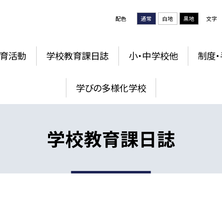
配色
通常
白地
黒地
文字
育活動
学校教育課日誌
小・中学校他
制度・
学びの多様化学校
学校教育課日誌