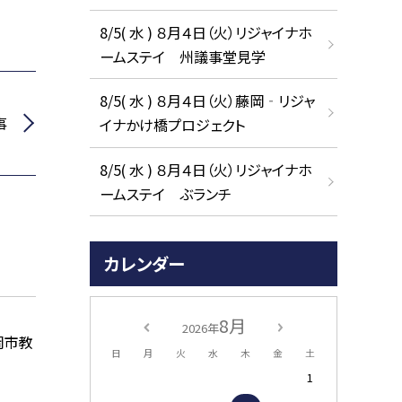
8/5( 水 ) ８月４日（火）リジャイナホ
ームステイ 州議事堂見学
8/5( 水 ) ８月４日（火）藤岡‐リジャ
事
イナかけ橋プロジェクト
8/5( 水 ) ８月４日（火）リジャイナホ
ームステイ ぶランチ
カレンダー
8月
2026年
岡市教
日
月
火
水
木
金
土
1