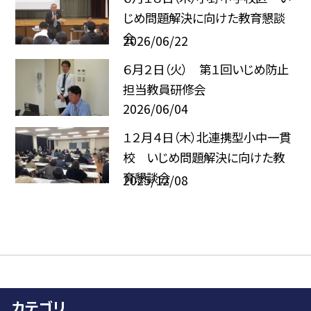
じめ問題解決に向けた教育懇談
会
2026/06/22
６月２日（火） 第１回いじめ防止
担当教員研修会
2026/06/04
１２月４日（木）北連携型小中一貫
校 いじめ問題解決に向けた教
育懇談会
2025/12/08
カテゴリ