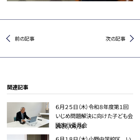
前の記事
次の記事
関連記事
６月２５日（木）令和８年度第１回
いじめ問題解決に向けた子ども会
議実行委員会
2026/06/26
６月１８日（木）小野中学校区 い