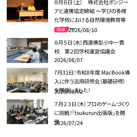
８月８日（土） 株式会社ボンジー
アと連携協定締結 ～学びの多様
化学校における自然環境教育等
の推進～
2026/08/10
８月５日（水）西連携型小中一貫
校 第２回学校運営協議会
2026/08/07
7月31日：令和8年度 MacBook導
入に伴う活用研修会（基礎研修）
を開催しました！
2026/08/02
７月２３日（木）プロのゲームづくり
に挑戦！「tsukurun出張版」を開
催
2026/07/24