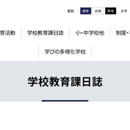
配色
通常
白地
黒地
文字
育活動
学校教育課日誌
小・中学校他
制度・
学びの多様化学校
学校教育課日誌