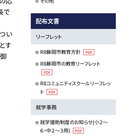
の応
その他
長で
配布文書
つい
リーフレット
とす
R8藤岡市教育方針
PDF
り御
R8藤岡市の教育リーフレット
PDF
R8コミュニティスクールリーフレッ
ト
PDF
就学事務
就学援助制度のお知らせ(小２～
６・中２～３用)
PDF