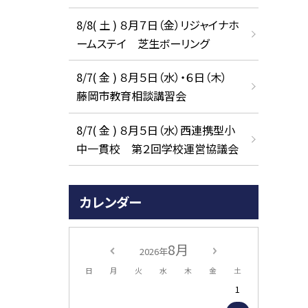
8/8( 土 ) ８月７日（金）リジャイナホ
ームステイ 芝生ボーリング
8/7( 金 ) ８月５日（水）・６日（木）
藤岡市教育相談講習会
8/7( 金 ) ８月５日（水）西連携型小
中一貫校 第２回学校運営協議会
カレンダー
8月
2026年
日
月
火
水
木
金
土
1