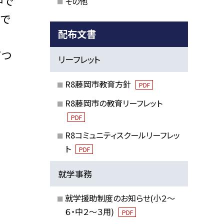
中で
その他
たで
配布文書
てつ
リーフレット
R8藤岡市教育方針
PDF
R8藤岡市の教育リーフレット
PDF
R8コミュニティスクールリーフレッ
ト
PDF
就学事務
就学援助制度のお知らせ(小２～
６・中２～３用)
PDF