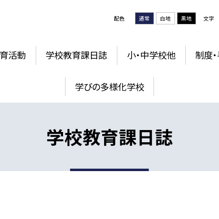
配色
通常
白地
黒地
文字
育活動
学校教育課日誌
小・中学校他
制度・
学びの多様化学校
学校教育課日誌