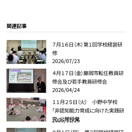
関連記事
７月１６日（木）第１回学校経営研
修
2026/07/23
４月１７日（金）藤岡市転任教員研
修会及び若手教員研修会
2026/04/24
１１月２５日（火） 小野中学校
「非認知能力育成に向けた実践研
究」公開授業
2025/11/26