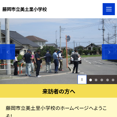
藤岡市立美土里小学校
1
2
3
4
5
来訪者の方へ
藤岡市立美土里小学校のホームページへようこ
そ！