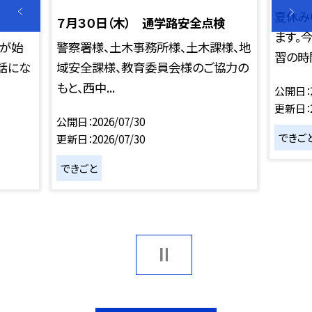
夏休み
７月３０日（木） 通学路安全点検
ます。
談が始
警察署様、土木事務所様、土木課様、地
習の時間
話にな
域安全課様、教育委員会様のご協力の
もと、西中...
公開日
更新日
公開日
2026/07/30
できご
更新日
2026/07/30
できごと