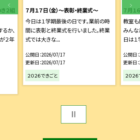
のき２組
７月１７日（金）～表彰・終業式～
７月１
今日は１学期最後の日です。業前の時
教室も
するか、
間に表彰と終業式を行いました。終業
みんな
生が２年
式では大きな...
日は１学
公開日
2026/07/17
公開日
更新日
2026/07/17
更新日
２０２６できごと
２０２