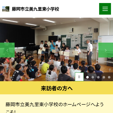
藤岡市立美九里東小学校
1
2
3
4
5
来訪者の方へ
藤岡市立美九里東小学校のホームページへよう
こそ！