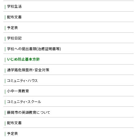
学校生活
配布文書
予定表
学校日記
学校への提出書類(治癒証明書等)
いじめ防止基本方針
通学路危険箇所・安全対策
コミュニティ・ハウス
小中一貫教育
コミュニティ・スクール
藤岡市の英語教育について
配布文書
予定表