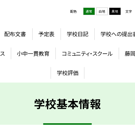
配色
通常
白地
黒地
文字
配布文書
予定表
学校日記
学校への提出
ウス
小中一貫教育
コミュニティ・スクール
藤
学校評価
学校基本情報