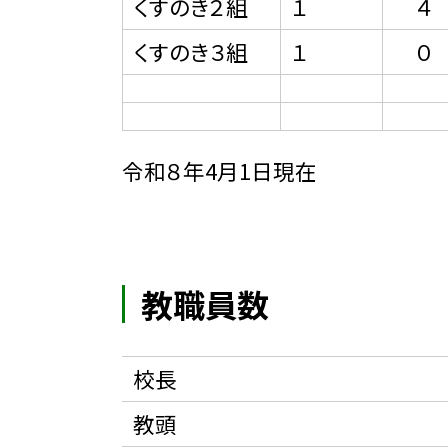
くすのき２組
１
４
くすのき３組
１
０
１１１
令和８年4月1日現在
教職員数
校長
教頭