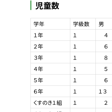
児童数
学年
学級数
男
１年
１
４
２年
１
６
３年
１
８
４年
１
５
５年
１
６
６年
１
１３
くすのき１組
１
２