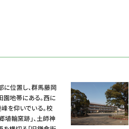
部に位置し、群馬藤岡
田園地帯にある。西に
峰を仰いでいる。校
郷埴輪窯跡」、土師神
西を横切る「旧鎌倉街