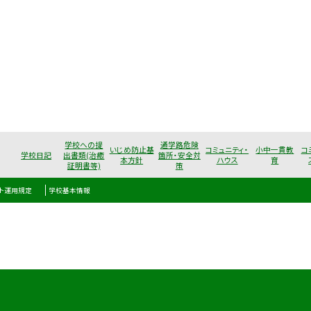
学校への提
通学路危険
いじめ防止基
コミュニティ・
小中一貫教
コ
学校日記
出書類(治癒
箇所・安全対
本方針
ハウス
育
証明書等)
策
ト運用規定
学校基本情報