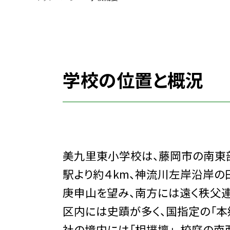
学校の位置と概況
美九里東小学校は、藤岡市の南東
駅より約４km、神流川左岸沿岸の
庚申山を望み、南方には遠く秩父連
区内には史蹟が多く、国指定の「本
社の境内には「相撲壇」、校庭の南