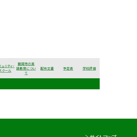
藤岡市の英
ミュニティ・
語教育につい
配布文書
予定表
学校評価
スクール
て
サイトマップ