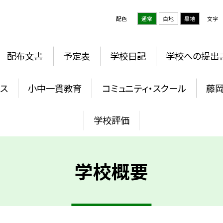
配色
通常
白地
黒地
文字
配布文書
予定表
学校日記
学校への提出
ウス
小中一貫教育
コミュニティ・スクール
藤
学校評価
学校概要