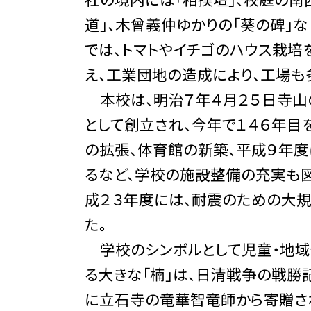
道」、木曾義仲ゆかりの「葵の碑」
では、トマトやイチゴのハウス栽培
え、工業団地の造成により、工場も
本校は、明治７年４月２５日寺山
として創立され、今年で１４６年目
の拡張、体育館の新築、平成９年
るなど、学校の施設整備の充実も図
成２３年度には、耐震のための大
た。
学校のシンボルとして児童・地域
る大きな「楠」は、日清戦争の戦勝
に立石寺の竜華智竜師から寄贈さ