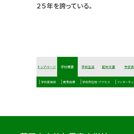
２５年を誇っている。
トップページ
学校概要
学校生活
配布文書
予定表
学校長挨拶
教育目標
学校所在地・アクセス
インターネッ