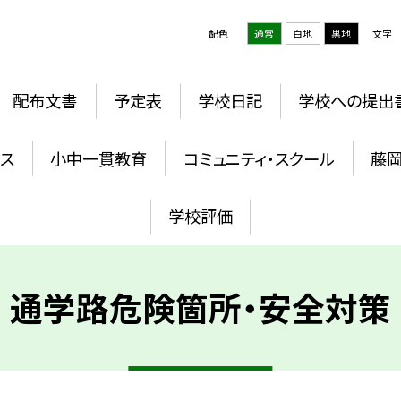
配色
通常
白地
黒地
文字
配布文書
予定表
学校日記
学校への提出
ウス
小中一貫教育
コミュニティ・スクール
藤
学校評価
通学路危険箇所・安全対策