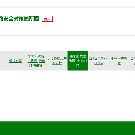
学路安全対策箇所図
PDF
学校への提
通学路危険
いじめ防止基
コミュニティ・
小中一貫教
コ
学校日記
出書類(治癒
箇所・安全対
本方針
ハウス
育
証明書等)
策