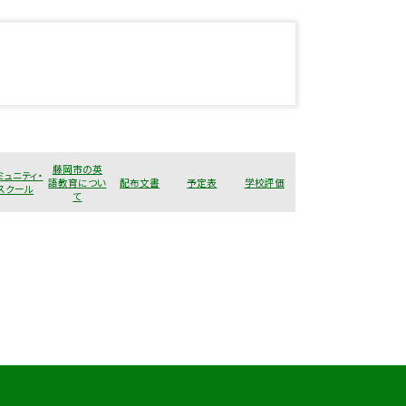
藤岡市の英
ミュニティ・
語教育につい
配布文書
予定表
学校評価
スクール
て