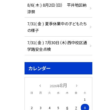
8/6( 木 ) 8月2日（日） 平井地区納
涼祭
7/31( 金 ) 夏季休業中の子どもたち
の様子
7/31( 金 ) 7月30日（木）西中校区通
学路安全点検
カレンダー
8月
2026年
日
月
火
水
木
金
土
1
2
3
4
5
6
7
8