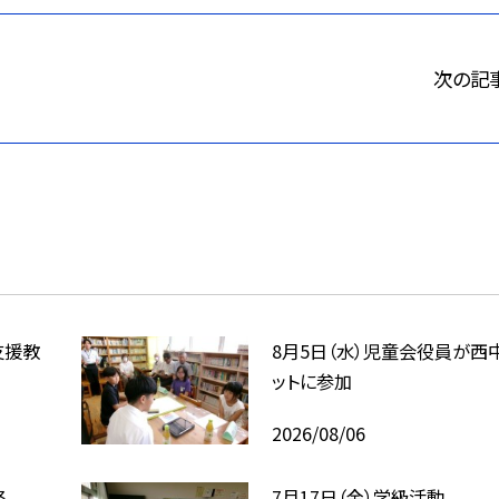
次の記
支援教
8月5日（水）児童会役員が西
ットに参加
2026/08/06
祭
7月17日（金）学級活動