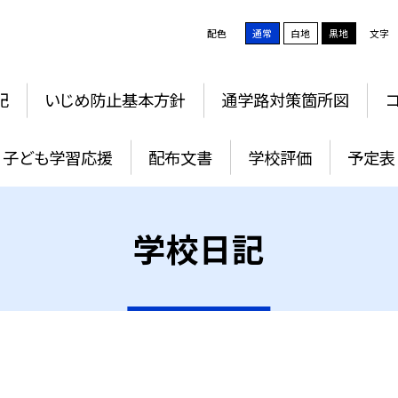
配色
通常
白地
黒地
文字
記
いじめ防止基本方針
通学路対策箇所図
子ども学習応援
配布文書
学校評価
予定表
学校日記