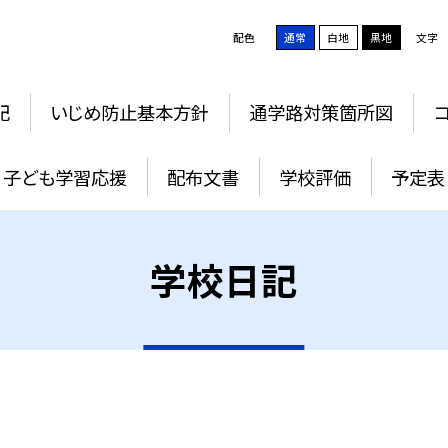
配色
通常
白地
黒地
文字
記
いじめ防止基本方針
通学路対策箇所図
子ども学習応援
配布文書
学校評価
予定表
学校日記