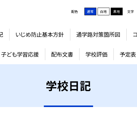
配色
通常
白地
黒地
文字
記
いじめ防止基本方針
通学路対策箇所図
子ども学習応援
配布文書
学校評価
予定表
学校日記