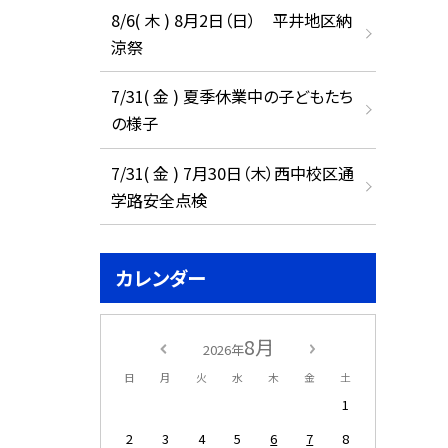
8/6( 木 ) 8月2日（日） 平井地区納
涼祭
7/31( 金 ) 夏季休業中の子どもたち
の様子
7/31( 金 ) 7月30日（木）西中校区通
学路安全点検
カレンダー
8月
2026年
日
月
火
水
木
金
土
1
2
3
4
5
6
7
8