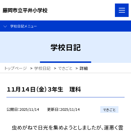
藤岡市立平井小学校
学校日記メニュー
学校日記
トップページ
>
学校日記
>
できごと
>
詳細
１１月１４日（金）３年生 理科
公開日
2025/11/14
更新日
2025/11/14
できごと
虫めがねで日光を集めようとしましたが、運悪く雲