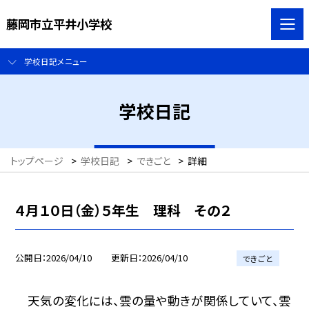
藤岡市立平井小学校
学校日記メニュー
学校日記
トップページ
>
学校日記
>
できごと
>
詳細
４月１０日（金）５年生 理科 その２
公開日
2026/04/10
更新日
2026/04/10
できごと
天気の変化には、雲の量や動きが関係していて、雲