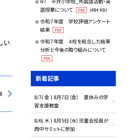
R7 平井小学校_外国語活動・英
語授業について
(484 KB)
PDF
令和７年度 学校評価アンケート
結果
PDF
令和７年度 ４校を総合した結果
しい
分析と今後の取り組みについて
PDF
新着記事
事
8/7( 金 ) 8月7日（金） 夏休みの学
習支援教室
8/6( 木 ) 8月5日（水）児童会役員が
西中サミットに参加