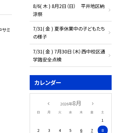
8/6( 木 ) 8月2日（日） 平井地区納
涼祭
7/31( 金 ) 夏季休業中の子どもたち
中サミ
の様子
7/31( 金 ) 7月30日（木）西中校区通
学路安全点検
カレンダー
8月
2026年
日
月
火
水
木
金
土
1
2
3
4
5
6
7
8