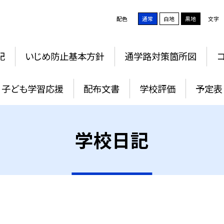
配色
通常
白地
黒地
文字
記
いじめ防止基本方針
通学路対策箇所図
子ども学習応援
配布文書
学校評価
予定表
学校日記