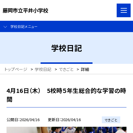
藤岡市立平井小学校
学校日記メニュー
学校日記
トップページ
>
学校日記
>
できごと
>
詳細
4月16日（木） 5校時５年生総合的な学習の時
間
公開日
2026/04/16
更新日
2026/04/16
できごと