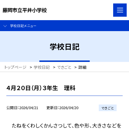
藤岡市立平井小学校
学校日記メニュー
学校日記
トップページ
>
学校日記
>
できごと
>
詳細
４月２０日（月）３年生 理科
公開日
2026/04/21
更新日
2026/04/20
できごと
たねをくわしくかんさつして、色や形、大きさなどを