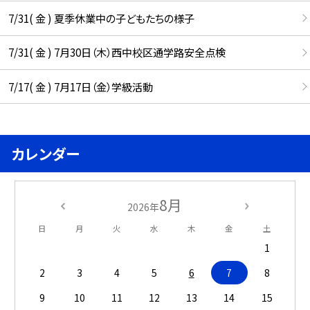
7/31( 金 ) 夏季休業中の子どもたちの様子
7/31( 金 ) 7月30日（木）西中校区通学路安全点検
7/17( 金 ) 7月17日（金）学級活動
カレンダー
8月
2026年
日
月
火
水
木
金
土
1
2
3
4
5
6
7
8
9
10
11
12
13
14
15