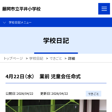
藤岡市立平井小学校
学校日記メニュー
学校日記
トップページ
>
学校日記
>
できごと
>
詳細
4月22日（水） 業前 児童会任命式
公開日
2026/04/22
更新日
2026/04/22
できごと