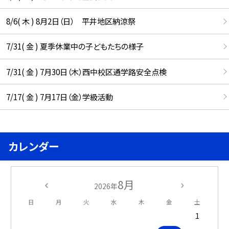
8/6( 木 ) 8月2日（日） 平井地区納涼祭
7/31( 金 ) 夏季休業中の子どもたちの様子
7/31( 金 ) 7月30日（木）西中校区通学路安全点検
7/17( 金 ) 7月17日（金）学級活動
カレンダー
8月
2026年
日
月
火
水
木
金
土
1