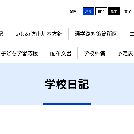
配色
通常
白地
黒地
文字
記
いじめ防止基本方針
通学路対策箇所図
子ども学習応援
配布文書
学校評価
予定表
学校日記