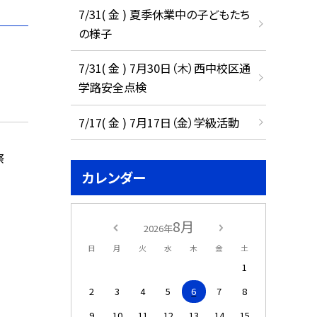
7/31( 金 ) 夏季休業中の子どもたち
の様子
7/31( 金 ) 7月30日（木）西中校区通
学路安全点検
7/17( 金 ) 7月17日（金）学級活動
祭
カレンダー
8月
2026年
日
月
火
水
木
金
土
1
2
3
4
5
6
7
8
9
10
11
12
13
14
15