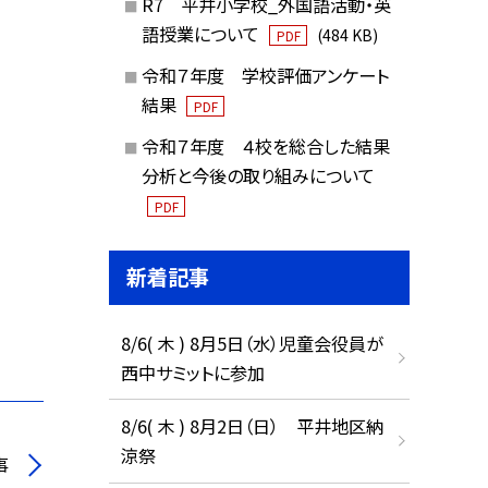
R7 平井小学校_外国語活動・英
語授業について
(484 KB)
PDF
令和７年度 学校評価アンケート
結果
PDF
令和７年度 ４校を総合した結果
分析と今後の取り組みについて
PDF
新着記事
8/6( 木 ) 8月5日（水）児童会役員が
西中サミットに参加
8/6( 木 ) 8月2日（日） 平井地区納
涼祭
事