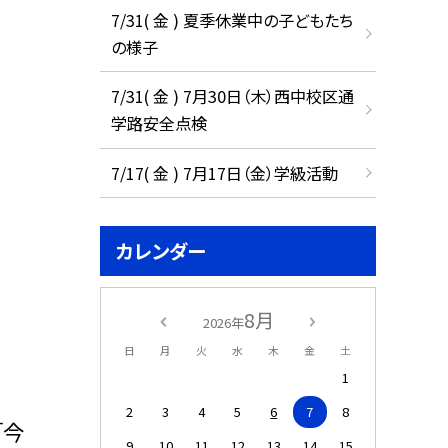
7/31( 金 ) 夏季休業中の子どもたち
の様子
7/31( 金 ) 7月30日（木）西中校区通
学路安全点検
7/17( 金 ) 7月17日（金）学級活動
カレンダー
8月
2026年
日
月
火
水
木
金
土
1
2
3
4
5
6
7
8
「今
9
10
11
12
13
14
15