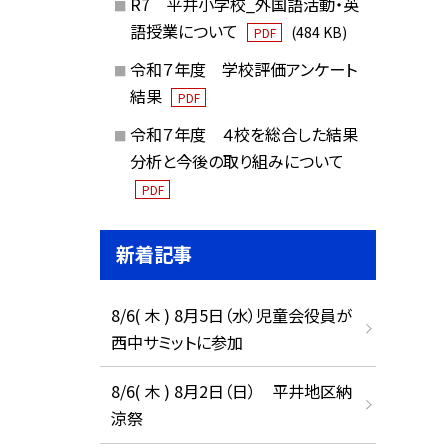
R7 平井小学校_外国語活動・英
語授業について
(484 KB)
PDF
令和７年度 学校評価アンケート
結果
PDF
令和７年度 ４校を総合した結果
分析と今後の取り組みについて
PDF
新着記事
8/6( 木 ) 8月5日（水）児童会役員が
西中サミットに参加
8/6( 木 ) 8月2日（日） 平井地区納
涼祭