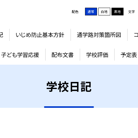
配色
通常
白地
黒地
文字
記
いじめ防止基本方針
通学路対策箇所図
子ども学習応援
配布文書
学校評価
予定表
学校日記