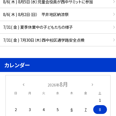
8/6( 木 ) 8月5日（水）児童会役員が西中サミットに参加
8/6( 木 ) 8月2日（日） 平井地区納涼祭
7/31( 金 ) 夏季休業中の子どもたちの様子
7/31( 金 ) 7月30日（木）西中校区通学路安全点検
カレンダー
8月
2026年
日
月
火
水
木
金
土
1
2
3
4
5
6
7
8