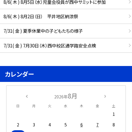
8/6( 木 ) 8月5日（水）児童会役員が西中サミットに参加
8/6( 木 ) 8月2日（日） 平井地区納涼祭
7/31( 金 ) 夏季休業中の子どもたちの様子
7/31( 金 ) 7月30日（木）西中校区通学路安全点検
カレンダー
8月
2026年
日
月
火
水
木
金
土
1
2
3
4
5
6
7
8