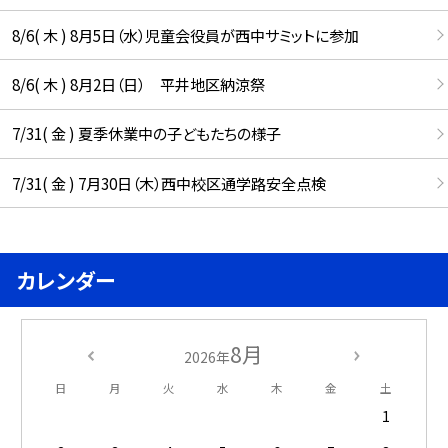
8/6( 木 ) 8月5日（水）児童会役員が西中サミットに参加
8/6( 木 ) 8月2日（日） 平井地区納涼祭
7/31( 金 ) 夏季休業中の子どもたちの様子
7/31( 金 ) 7月30日（木）西中校区通学路安全点検
カレンダー
8月
2026年
日
月
火
水
木
金
土
1