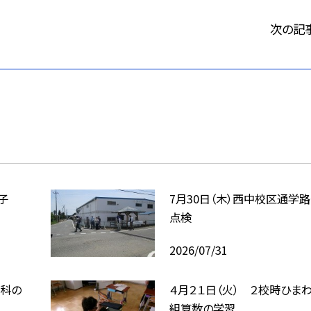
次の記
子
7月30日（木）西中校区通学
点検
2026/07/31
会科の
４月２１日（火） ２校時ひまわ
組算数の学習