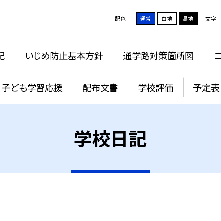
配色
通常
白地
黒地
文字
記
いじめ防止基本方針
通学路対策箇所図
子ども学習応援
配布文書
学校評価
予定表
学校日記