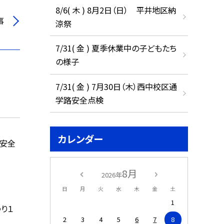
8/6( 木 ) 8月2日（日） 平井地区納
事
涼祭
7/31( 金 ) 夏季休業中の子どもたち
の様子
7/31( 金 ) 7月30日（木）西中校区通
学路安全点検
カレンダー
路安全
8月
2026年
日
月
火
水
木
金
土
1
り１
2
3
4
5
6
7
8