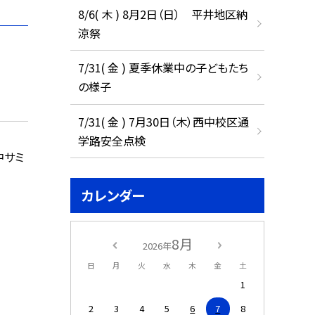
8/6( 木 ) 8月2日（日） 平井地区納
涼祭
7/31( 金 ) 夏季休業中の子どもたち
の様子
7/31( 金 ) 7月30日（木）西中校区通
学路安全点検
中サミ
カレンダー
8月
2026年
日
月
火
水
木
金
土
1
2
3
4
5
6
7
8