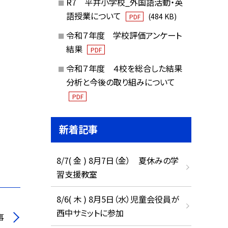
R7 平井小学校_外国語活動・英
語授業について
(484 KB)
PDF
令和７年度 学校評価アンケート
結果
PDF
令和７年度 ４校を総合した結果
分析と今後の取り組みについて
PDF
新着記事
8/7( 金 ) 8月7日（金） 夏休みの学
習支援教室
8/6( 木 ) 8月5日（水）児童会役員が
西中サミットに参加
事