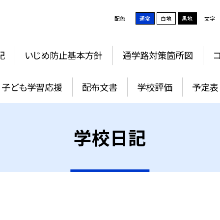
配色
通常
白地
黒地
文字
記
いじめ防止基本方針
通学路対策箇所図
子ども学習応援
配布文書
学校評価
予定表
学校日記