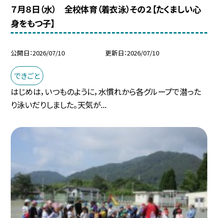
７月８日（水） 全校体育（着衣泳）その２【たくましい心
身をもつ子】
公開日
2026/07/10
更新日
2026/07/10
できごと
はじめは，いつものように，水慣れから各グループで潜った
り泳いだりしました。天気が...