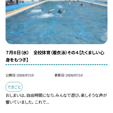
７月８日（水） 全校体育（着衣泳）その４【たくましい心
身をもつ子】
公開日
2026/07/10
更新日
2026/07/10
できごと
おしまいは，自由時間になり，みんなで遊び，楽しそうな声が
響いていました。 これで...