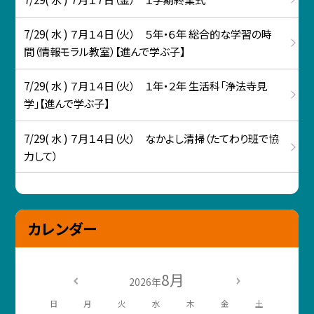
7/29( 水 ) ７月１４日（火） ５年・６年 総合的な学習の時
間（情報モラル教室）【進んで学ぶ子】
7/29( 水 ) ７月１４日（火） １年・２年 生活科「浄法寺見
学」【進んで学ぶ子】
7/29( 水 ) ７月１４日（火） なかよし清掃（たてわり班で協
力して）
カレンダー
8月
2026年
日
月
火
水
木
金
土