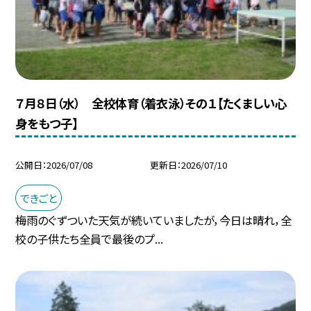
７月８日（水） 全校体育（着衣泳）その１【たくましい心
身をもつ子】
公開日
2026/07/08
更新日
2026/07/10
できごと
梅雨のぐずついた天気が続いていましたが，今日は晴れ，全
校の子供たち全員で最後のプ...