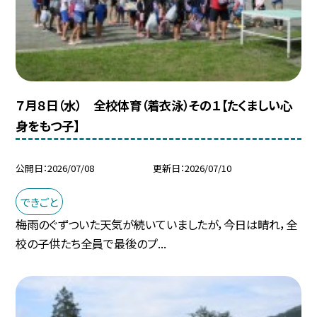
７月８日（水） 全校体育（着衣泳）その１【たくましい心
身をもつ子】
公開日
2026/07/08
更新日
2026/07/10
できごと
梅雨のぐずついた天気が続いていましたが，今日は晴れ，全
校の子供たち全員で最後のプ...