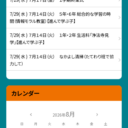
7/29( 水 ) ７月１４日（火） ５年・６年 総合的な学習の時
間（情報モラル教室）【進んで学ぶ子】
7/29( 水 ) ７月１４日（火） １年・２年 生活科「浄法寺見
学」【進んで学ぶ子】
7/29( 水 ) ７月１４日（火） なかよし清掃（たてわり班で協
力して）
カレンダー
8月
2026年
日
月
火
水
木
金
土