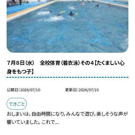
７月８日（水） 全校体育（着衣泳）その４【たくましい心
身をもつ子】
公開日
2026/07/10
更新日
2026/07/10
できごと
おしまいは，自由時間になり，みんなで遊び，楽しそうな声が
響いていました。 これで...