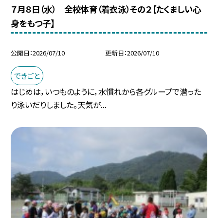
７月８日（水） 全校体育（着衣泳）その２【たくましい心
身をもつ子】
公開日
2026/07/10
更新日
2026/07/10
できごと
はじめは，いつものように，水慣れから各グループで潜った
り泳いだりしました。天気が...