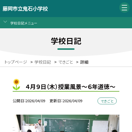
藤岡市立鬼石小学校
学校日記メニュー
学校日記
トップページ
>
学校日記
>
できごと
>
詳細
４月９日（木）授業風景～６年道徳～
公開日
2026/04/09
更新日
2026/04/09
できごと