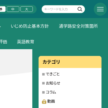
準
中
大
ル
いじめ防止基本方針
通学路安全対策箇所
評価
英語教育
カテゴリ
できごと
お知らせ
コラム
動画