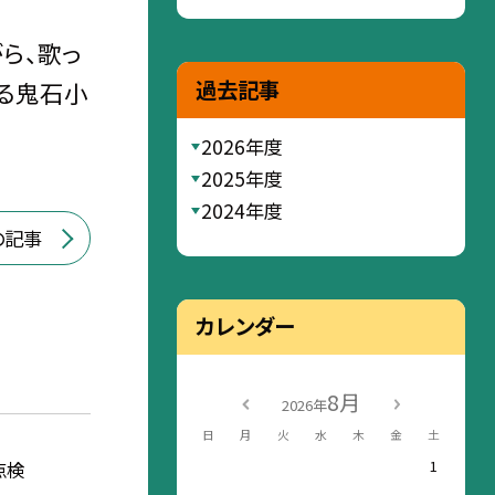
ら、歌っ
過去記事
れる鬼石小
2026年度
2025年度
2024年度
の記事
カレンダー
8月
2026年
日
月
火
水
木
金
土
1
点検