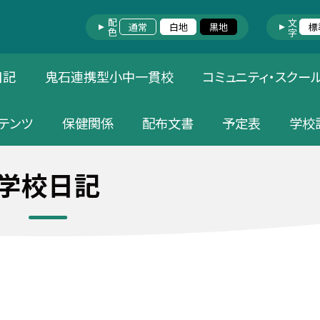
配色
文字
通常
白地
黒地
標
日記
鬼石連携型小中一貫校
コミュニティ・スクー
テンツ
保健関係
配布文書
予定表
学校
学校日記