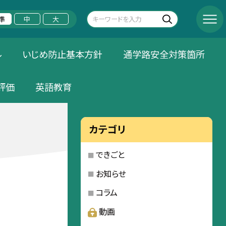
準
中
大
ル
いじめ防止基本方針
通学路安全対策箇所
評価
英語教育
カテゴリ
できごと
お知らせ
コラム
動画