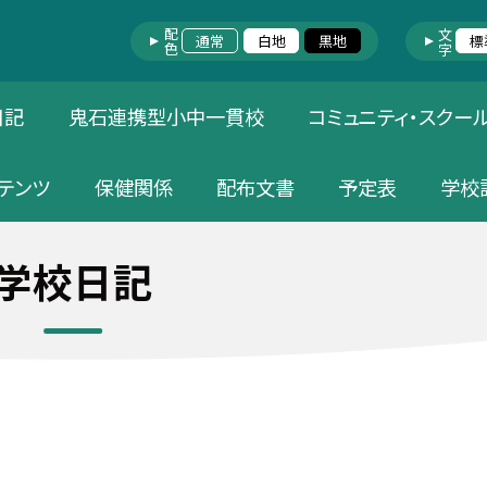
配色
文字
通常
白地
黒地
標
日記
鬼石連携型小中一貫校
コミュニティ・スクー
テンツ
保健関係
配布文書
予定表
学校
学校日記