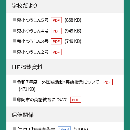
学校だより
鬼小つうしん５号
(868 KB)
PDF
鬼小つうしん４号
(949 KB)
PDF
鬼小つうしん３号
(749 KB)
PDF
鬼小つうしん２号
PDF
ＨＰ掲載資料
令和７年度 外国語活動・英語授業について
PDF
(471 KB)
藤岡市の英語教育について
PDF
保健関係
【コロナ】療養報告書
(24 KB)
Word