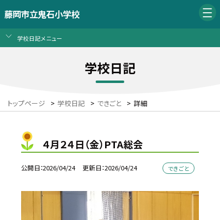
藤岡市立鬼石小学校
学校日記メニュー
学校日記
トップページ
>
学校日記
>
できごと
>
詳細
４月２４日（金）PTA総会
公開日
2026/04/24
更新日
2026/04/24
できごと