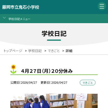
藤岡市立鬼石小学校
学校日記メニュー
学校日記
トップページ
>
学校日記
>
できごと
>
詳細
４月２７日（月）２０分休み
公開日
2026/04/27
更新日
2026/04/27
できごと