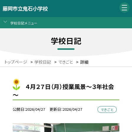
藤岡市立鬼石小学校
学校日記メニュー
学校日記
トップページ
>
学校日記
>
できごと
>
詳細
４月２７日（月）授業風景～３年社会
～
公開日
2026/04/27
更新日
2026/04/27
できごと