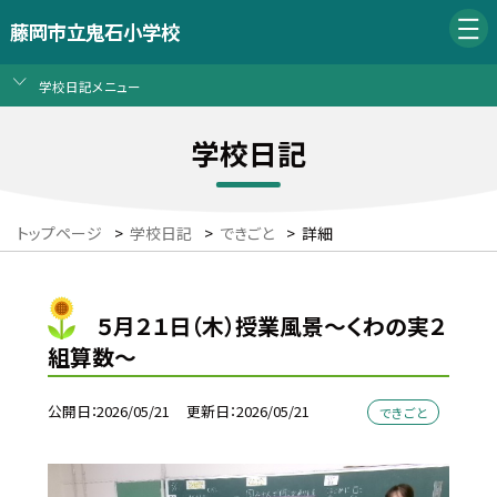
藤岡市立鬼石小学校
学校日記メニュー
学校日記
トップページ
>
学校日記
>
できごと
>
詳細
５月２１日（木）授業風景～くわの実２
組算数～
公開日
2026/05/21
更新日
2026/05/21
できごと