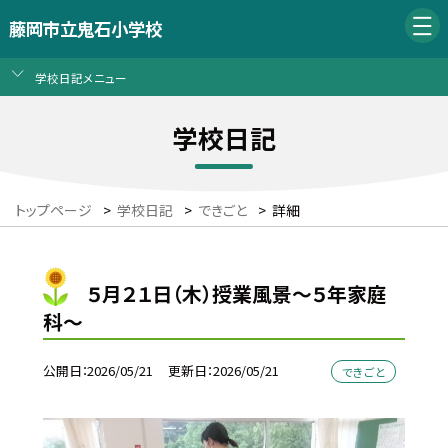
藤岡市立鬼石小学校
学校日記メニュー
学校日記
トップページ
>
学校日記
>
できごと
>
詳細
５月２１日（木）授業風景～５年家庭
科～
公開日
2026/05/21
更新日
2026/05/21
できごと