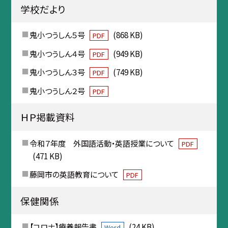
学校だより
鬼小つうしん５号
(868 KB)
PDF
鬼小つうしん４号
(949 KB)
PDF
鬼小つうしん３号
(749 KB)
PDF
鬼小つうしん２号
PDF
ＨＰ掲載資料
令和７年度 外国語活動・英語授業について
PDF
(471 KB)
藤岡市の英語教育について
PDF
保健関係
【コロナ】療養報告書
(24 KB)
Word