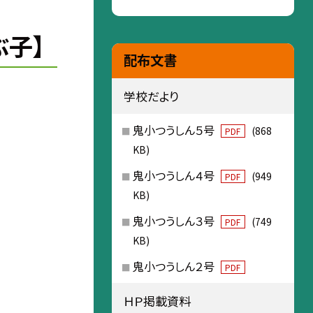
ぶ子】
配布文書
学校だより
鬼小つうしん５号
(868
PDF
KB)
鬼小つうしん４号
(949
PDF
KB)
鬼小つうしん３号
(749
PDF
KB)
鬼小つうしん２号
PDF
ＨＰ掲載資料