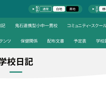
配色
文字
通常
白地
黒地
標
日記
鬼石連携型小中一貫校
コミュニティ・スクー
テンツ
保健関係
配布文書
予定表
学校
学校日記