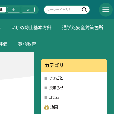
準
中
大
ル
いじめ防止基本方針
通学路安全対策箇所
評価
英語教育
カテゴリ
できごと
お知らせ
コラム
動画