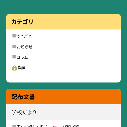
カテゴリ
できごと
お知らせ
コラム
動画
配布文書
学校だより
鬼小つうしん５号
(868 KB)
PDF