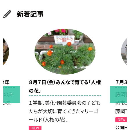
新着記事
き２年
８月７日（金）みんなで育てる「人権
７月３
の花」
室の床
藤岡警
をつな
１学期、美化・園芸委員会の子ども
岡市土
たちが大切に育ててきたマリーゴ
藤岡市
ールド（人権の花）...
公開日